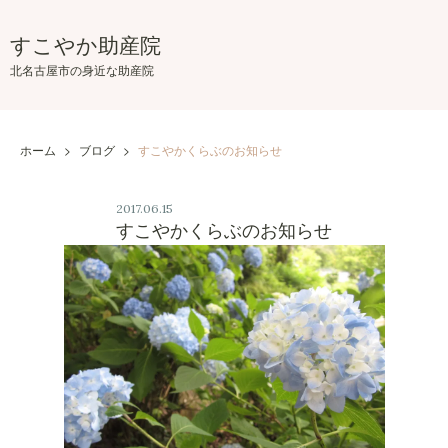
Skip
to
すこやか助産院
the
北名古屋市の身近な助産院
content
ホーム
>
ブログ
>
すこやかくらぶのお知らせ
2017.06.15
すこやかくらぶのお知らせ