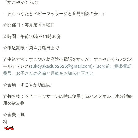
『すこやかくらぶ
～わらべうたとベビーマッサージと育児相談の会～』
☆開催日：毎月第４木曜日
☆時間：午前10時～11時30分
☆申込期限：第４月曜日まで
☆申込方法：すこやか助産院へ電話をするか、すこやかくらぶのメ
ールアドレス(
sukoyakaclub2525@gmail.com)へお名前、携帯電話
番号、お子さんの名前と月齢をお知らせ下さい
☆会場：すこやか助産院
☆持ち物：ベビーマッサージの時に使用するバスタオル、水分補給
用の飲み物
☆会費：無