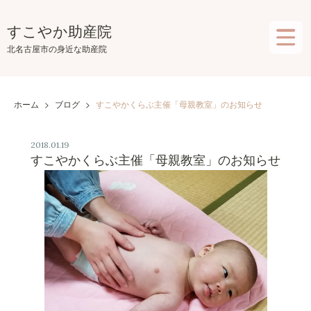
Skip
to
すこやか助産院
the
北名古屋市の身近な助産院
content
ホーム
>
ブログ
>
すこやかくらぶ主催「母親教室」のお知らせ
2018.01.19
すこやかくらぶ主催「母親教室」のお知らせ