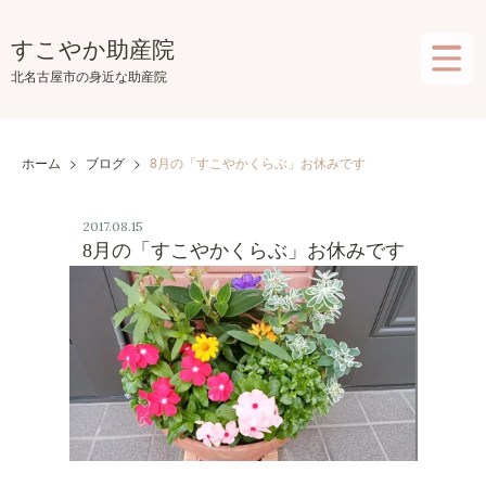
Skip
to
すこやか助産院
the
北名古屋市の身近な助産院
content
ホーム
>
ブログ
>
8月の「すこやかくらぶ」お休みです
2017.08.15
8月の「すこやかくらぶ」お休みです