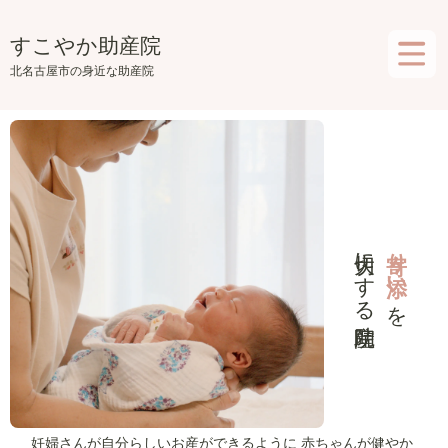
Skip
to
すこやか助産院
the
北名古屋市の身近な助産院
content
大切にする助産院
寄り添い
を
妊婦さんが自分らしいお産ができるように
赤ちゃんが健やか